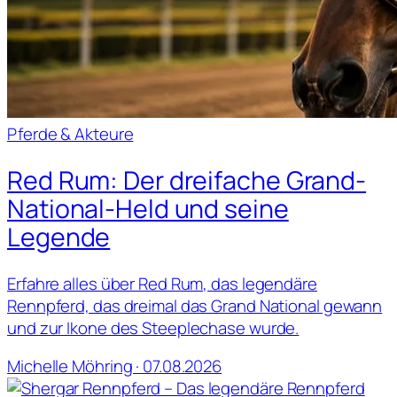
Pferde & Akteure
Red Rum: Der dreifache Grand-
National-Held und seine
Legende
Erfahre alles über Red Rum, das legendäre
Rennpferd, das dreimal das Grand National gewann
und zur Ikone des Steeplechase wurde.
Michelle Möhring · 07.08.2026