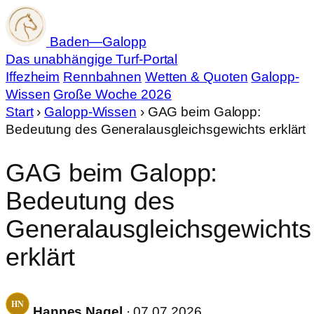
Baden
—
Galopp
Das unabhängige Turf-Portal
Iffezheim
Rennbahnen
Wetten & Quoten
Galopp-
Wissen
Große Woche 2026
Start
›
Galopp-Wissen
›
GAG beim Galopp:
Bedeutung des Generalausgleichsgewichts erklärt
GAG beim Galopp:
Bedeutung des
Generalausgleichsgewichts
erklärt
Hannes Nagel
· 07.07.2026