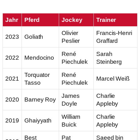
Jahr
Pferd
Jockey
Trainer
Olivier
Francis-Henri
2023
Goliath
Peslier
Graffard
René
Sarah
2022
Mendocino
Piechulek
Steinberg
Torquator
René
2021
Marcel Weiß
Tasso
Piechulek
James
Charlie
2020
Barney Roy
Doyle
Appleby
William
Charlie
2019
Ghaiyyath
Buick
Appleby
Best
Pat
Saeed bin