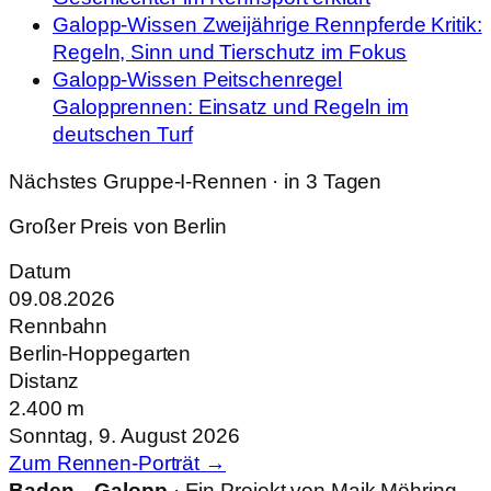
Galopp-Wissen
Zweijährige Rennpferde Kritik:
Regeln, Sinn und Tierschutz im Fokus
Galopp-Wissen
Peitschenregel
Galopprennen: Einsatz und Regeln im
deutschen Turf
Nächstes Gruppe-I-Rennen · in 3 Tagen
Großer Preis von Berlin
Datum
09.08.2026
Rennbahn
Berlin-Hoppegarten
Distanz
2.400 m
Sonntag, 9. August 2026
Zum Rennen-Porträt →
Baden—Galopp
· Ein Projekt von Maik Möhring